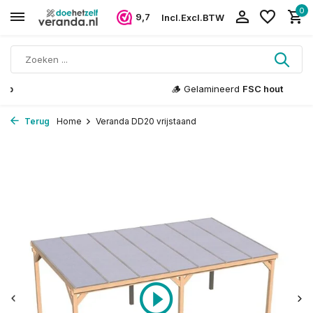
0
9,7
Incl.
Excl.
BTW
🪵 Gelamineerd
FSC hout
Terug
Home
Veranda DD20 vrijstaand