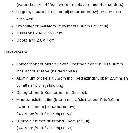
(veranda's t/m 406cm worden geleverd met 4 staanders)
Liggers, muurbalk (alleen bij muuraanbouw) en schoren
5,8×14cm
Dwarsligger 14×14cm (maximaal 506cm uit 1 stuk)
Tussenbalkjes 4,5×12cm
Gootplank 2,8×14cm
Daksysteem
Polycarbonaat platen Lexan Thermoclear 2UV 3TS 16mm
incl. antidust tape (helder/opaal)
Aluminium profielen 5,8cm incl. beglazingsrubber 2,5mm en
vullatten t.b.v. zijafsluiting
Oplegrubber 5,8cm breed en 3mm dik
Muuraansluitprofiel (bruut) met afsluitrubber 5,6/6,6cm
zwart (alleen bij muuraanbouw)
(RAL9005/9010/7016 bij DD50)
U-profielen met druprand 1,6cm (bruut)
(RAL9005/9010/7016 bij DD50)