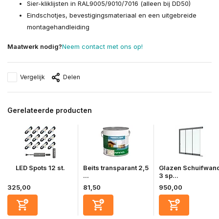
Sier-kliklijsten in RAL9005/9010/7016 (alleen bij DD50)
Eindschotjes, bevestigingsmateriaal en een uitgebreide
montagehandleiding
Maatwerk nodig?
Neem contact met ons op!
Vergelijk
Delen
Gerelateerde producten
LED Spots 12 st.
Beits transparant 2,5
Glazen Schuifwan
...
3 sp...
325,00
81,50
950,00