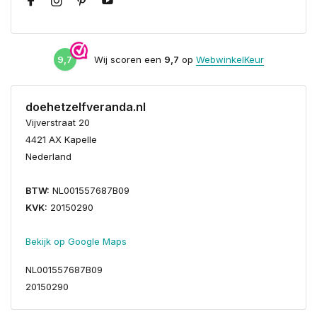
9,7
Wij scoren een
9,7
op
WebwinkelKeur
doehetzelfveranda.nl
Vijverstraat 20
4421 AX Kapelle
Nederland
BTW:
NL001557687B09
KVK:
20150290
Bekijk op Google Maps
NL001557687B09
20150290