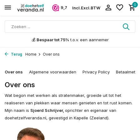
0
9,7
Incl.
Excl.
BTW
💰
Bespaar tot 75%
t.o.v. een aannemer
Terug
Home
Over ons
Over ons
Algemene voorwaarden
Privacy Policy
Betaalmeth
Over ons
Wat begon met werken als stratenmaker, groeide uit tot het
realiseren van plekken waar mensen genieten en tot rust komen.
Mijn naam is
Sjoerd Schrijver,
oprichter en eigenaar van
doehetzelfveranda.nl, gevestigd in Kapelle (Zeeland).