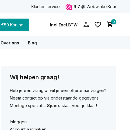
eling
100+ reviews
Klantenservice
💰
Bespaar tot 75%
9,7
@
t.o.v. een aannemer
WebwinkelKeur
💬
0
€50 Korting
Incl.
Excl.
BTW
Over ons
Blog
Account aanmaken
Wij helpen graag!
Account aanmaken
Heb je een vraag of wil je een offerte aanvragen?
Neem contact op via onderstaande gegevens.
Montage specialist
Sjoerd
staat voor je klaar!
Inloggen
Account aanmaken