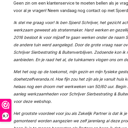
Geen zin om een klantenservice te moeten bellen als je vra
voor al je vragen! Neem vandaag nog contact op met Sjoerd,
Ik stel me graag voor! Ik ben Sjoerd Schrijver, het gezicht ac
werkzaam geweest als stratenmaker. Hard werken en gezellig
2016 besloot ik voor mijzelf te gaan werken onder de naam Sc
de andere tuin werd aangelegd. Door de grote vraag naar o
Schrijver Sierbestrating & Buitenverblijven. Zodoende kon i
aanbieden. En je raad het al, de tuinkamers vlogen ons om de
Met het oog op de toekomst, mijn gezin en mijn fysieke gest
doehetzelfveranda.nl. Hoe fijn zou het zijn als je vanuit huis
helaas nog een droom met werkweken van 50/60 uur. Begin 2
aanleg werkzaamheden voor Schrijver Sierbestrating & Buitenv
voor deze webshop.
Het grootste voordeel voor jou als Zakelijk Partner is dat ik j
9,7
gemonteerd worden aangezien we zelf jarenlang al deze pro