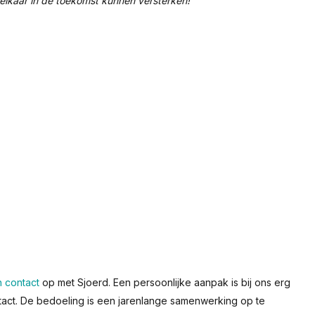
 elkaar in de toekomst kunnen versterken!
h contact
op met Sjoerd. Een persoonlijke aanpak is bij ons erg
tact. De bedoeling is een jarenlange samenwerking op te