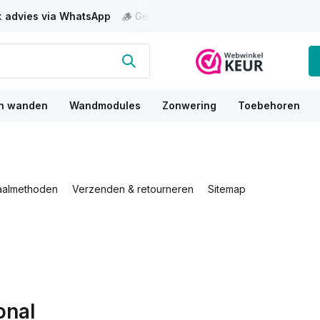
jk
advies via WhatsApp
🪵 Gelamineerd
FSC hout
⭐
9,7 beoord
n wanden
Wandmodules
Zonwering
Toebehoren
aalmethoden
Verzenden & retourneren
Sitemap
onal