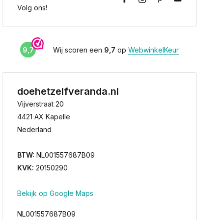
Volg ons!
9,7
Wij scoren een
9,7
op
WebwinkelKeur
doehetzelfveranda.nl
Vijverstraat 20
4421 AX Kapelle
Nederland
BTW:
NL001557687B09
KVK:
20150290
Bekijk op Google Maps
NL001557687B09