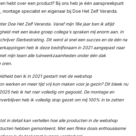
gen hebt over een product? Bij ons heb je één aanspreekpunt
 montage specialist en eigenaar bij Doe Het Zelf Veranda.
hter Doe Het Zelf Veranda. Vanaf mijn 18e jaar ben ik altijd
heid met een leuke groep collega's spraken mij enorm aan. In
hrijver Sierbestrating. Dit werd al snel een succes en de één na
verkappingen heb ik deze bedrijfsnaam in 2021 aangepast naar
k met mijn team alle tuinwerkzaamheden onder één dak
 oren.
eldheid ben ik in 2021 gestart met de webshop
 kon werken en meer tijd vrij kon maken voor je gezin? Dit bleek nu
025 heb ik het roer volledig om gegooid. De montage en
erblijven heb ik volledig stop gezet om mij 100% in te zetten
e tot in detail kan vertellen hoe alle producten in de webshop
ducten hebben gemonteerd. Met een flinke dosis enthousiasme