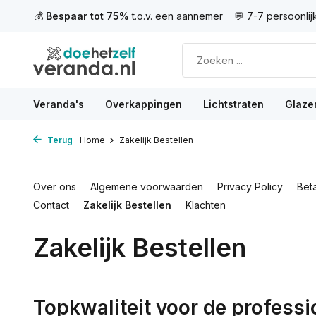
views
💰
Bespaar tot 75%
t.o.v. een aannemer
💬 7-7 persoonli
Veranda's
Overkappingen
Lichtstraten
Glaze
Terug
Home
Zakelijk Bestellen
Over ons
Algemene voorwaarden
Privacy Policy
Bet
Contact
Zakelijk Bestellen
Klachten
Zakelijk Bestellen
Topkwaliteit voor de professi