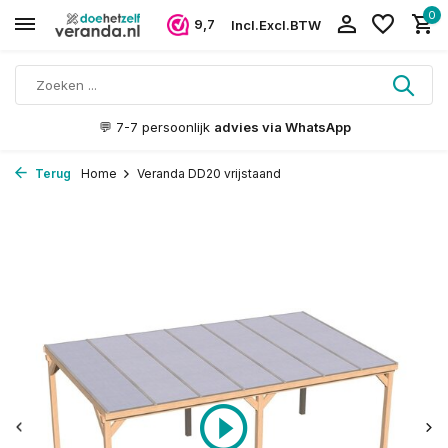
0
9,7
Incl.
Excl.
BTW
🪵 Gelamineerd
FSC hout
Terug
Home
Veranda DD20 vrijstaand