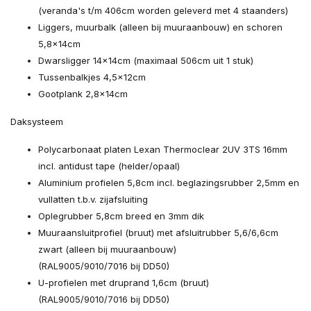
(veranda's t/m 406cm worden geleverd met 4 staanders)
Liggers, muurbalk (alleen bij muuraanbouw) en schoren
5,8×14cm
Dwarsligger 14×14cm (maximaal 506cm uit 1 stuk)
Tussenbalkjes 4,5×12cm
Gootplank 2,8×14cm
Daksysteem
Polycarbonaat platen Lexan Thermoclear 2UV 3TS 16mm
incl. antidust tape (helder/opaal)
Aluminium profielen 5,8cm incl. beglazingsrubber 2,5mm en
vullatten t.b.v. zijafsluiting
Oplegrubber 5,8cm breed en 3mm dik
Muuraansluitprofiel (bruut) met afsluitrubber 5,6/6,6cm
zwart (alleen bij muuraanbouw)
(RAL9005/9010/7016 bij DD50)
U-profielen met druprand 1,6cm (bruut)
(RAL9005/9010/7016 bij DD50)