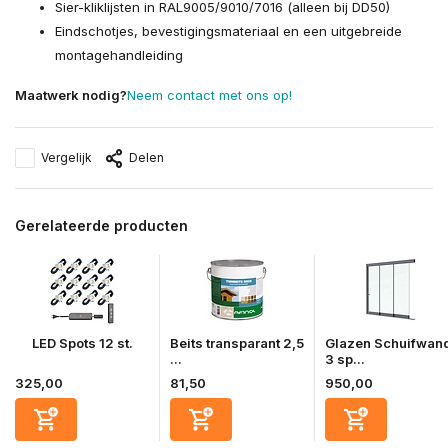
Sier-kliklijsten in RAL9005/9010/7016 (alleen bij DD50)
Eindschotjes, bevestigingsmateriaal en een uitgebreide
montagehandleiding
Maatwerk nodig?
Neem contact met ons op!
Vergelijk
Delen
Gerelateerde producten
LED Spots 12 st.
Beits transparant 2,5
Glazen Schuifwan
...
3 sp...
325,00
81,50
950,00