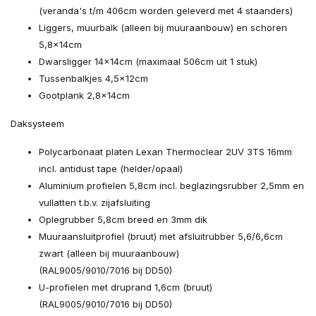
(veranda's t/m 406cm worden geleverd met 4 staanders)
Liggers, muurbalk (alleen bij muuraanbouw) en schoren
5,8×14cm
Dwarsligger 14×14cm (maximaal 506cm uit 1 stuk)
Tussenbalkjes 4,5×12cm
Gootplank 2,8×14cm
Daksysteem
Polycarbonaat platen Lexan Thermoclear 2UV 3TS 16mm
incl. antidust tape (helder/opaal)
Aluminium profielen 5,8cm incl. beglazingsrubber 2,5mm en
vullatten t.b.v. zijafsluiting
Oplegrubber 5,8cm breed en 3mm dik
Muuraansluitprofiel (bruut) met afsluitrubber 5,6/6,6cm
zwart (alleen bij muuraanbouw)
(RAL9005/9010/7016 bij DD50)
U-profielen met druprand 1,6cm (bruut)
(RAL9005/9010/7016 bij DD50)