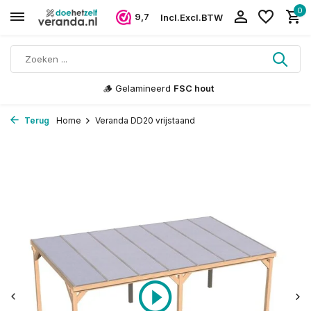
0
9,7
Incl.
Excl.
BTW
🪵 Gelamineerd
FSC hout
Terug
Home
Veranda DD20 vrijstaand