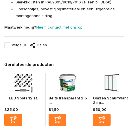
Sier-kliklijsten in RAL9005/9010/7016 (alleen bij DD50)
Eindschotjes, bevestigingsmateriaal en een uitgebreide
montagehandleiding
Maatwerk nodig?
Neem contact met ons op!
Vergelijk
Delen
Gerelateerde producten
LED Spots 12 st.
Beits transparant 2,5
Glazen Schuifwan
...
3 sp...
325,00
81,50
950,00