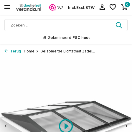
0
9,7
Incl.
Excl.
BTW
🪵 Gelamineerd
FSC hout
Terug
Home
Geïsoleerde Lichtstraat Zadel...