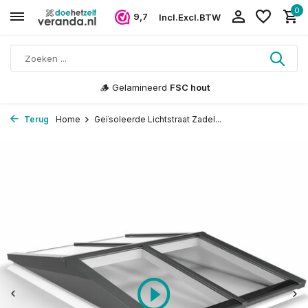
0
9,7
Incl.
Excl.
BTW
🪵 Gelamineerd
FSC hout
Terug
Home
Geïsoleerde Lichtstraat Zadel...