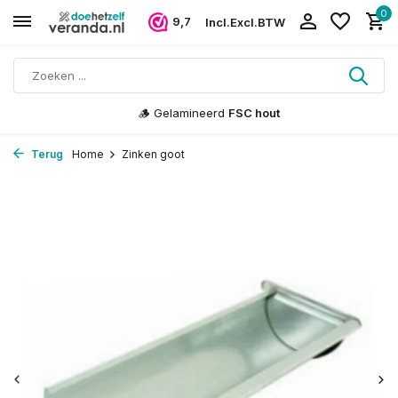
0
9,7
Incl.
Excl.
BTW
🪵 Gelamineerd
FSC hout
Terug
Home
Zinken goot