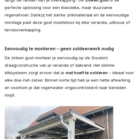
langs de randen van je overkapping? De
zinken goot
is de
perfecte oplossing voor een klassieke, maar duurzame
regenafvoer. Dankzij het sterke zinkmateriaal en de eenvoudige
montage past deze goot moeiteloos bij elke veranda, uitbouw of
terrasoverkapping.
Eenvoudig te monteren – geen soldeerwerk nodig
De zinken goot monteer je eenvoudig op de (houten)
draagconstructie van je veranda of dakrand. Het slimme
kliksysteem zorgt ervoor dat je
niet hoeft te solderen
– ideaal voor
elke doe-het-zelver. Binnen korte tijd heb je een nette afwerking
en voorkom je dat regenwater ongecontroleerd naar beneden
loopt.