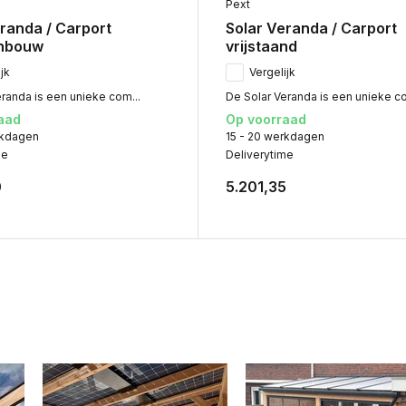
Pext
randa / Carport
Solar Veranda / Carport
nbouw
vrijstaand
jk
Vergelijk
randa is een unieke com...
De Solar Veranda is een unieke co
aad
Op voorraad
rkdagen
15 - 20 werkdagen
me
Deliverytime
0
5.201,35