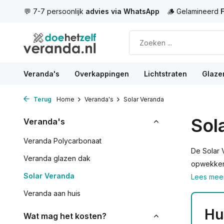
tsApp
🪵 Gelamineerd
FSC hout
⭐
9,7 beoordeling
100+ review
Veranda's
Overkappingen
Lichtstraten
Glaze
Terug
Home
Veranda's
Solar Veranda
Sol
Veranda's
Veranda Polycarbonaat
De Solar 
Veranda glazen dak
opwekken.
Solar Veranda
Lees mee
Veranda aan huis
Hu
Wat mag het kosten?