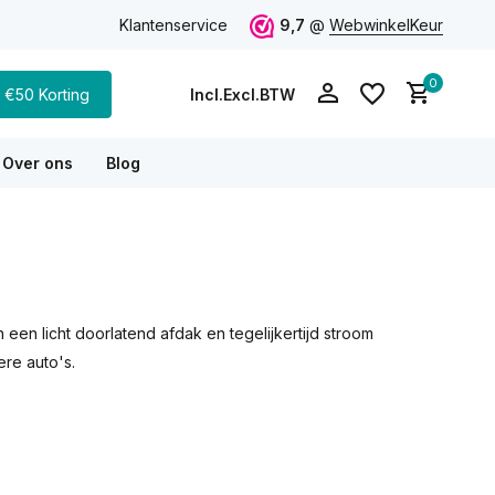
vies via WhatsApp
Klantenservice
9,7
@
WebwinkelKeur
0
€50 Korting
Incl.
Excl.
BTW
Over ons
Blog
Account aanmaken
Account aanmaken
en licht doorlatend afdak en tegelijkertijd stroom
re auto's.