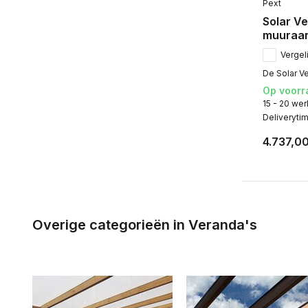
Pext
Solar Ve
muuraa
Vergeli
De Solar Ve
Op voorr
15 - 20 we
Deliveryti
4.737,0
Overige categorieën in Veranda's