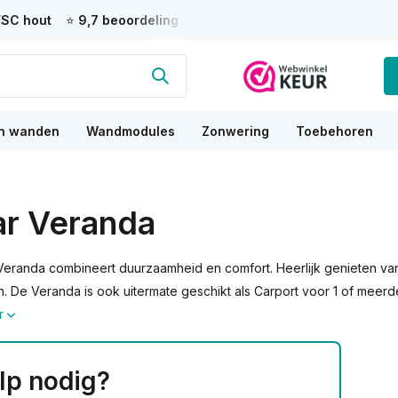
s
💰
Bespaar tot 75%
t.o.v. een aannemer
💬 7-7 persoonlijk
ad
n wanden
Wandmodules
Zonwering
Toebehoren
ar Veranda
Veranda combineert duurzaamheid en comfort. Heerlijk genieten van e
 De Veranda is ook uitermate geschikt als Carport voor 1 of meerde
r
lp nodig?