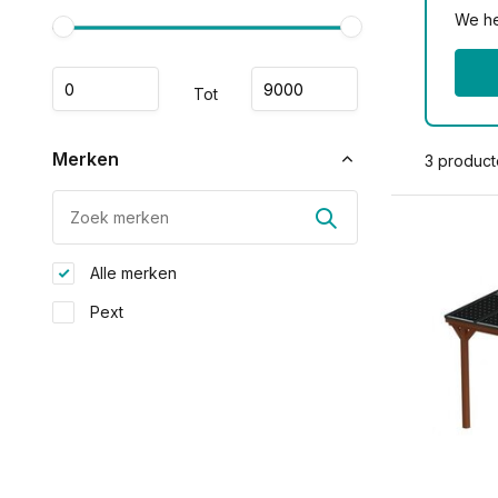
We he
Tot
Merken
3 produc
Alle merken
Pext