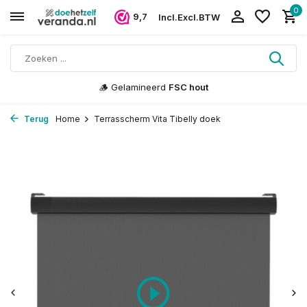
0
9,7
Incl.
Excl.
BTW
🪵 Gelamineerd
FSC hout
Terug
Home
Terrasscherm Vita Tibelly doek