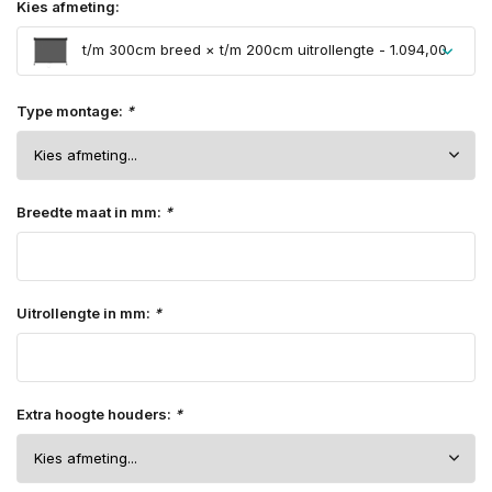
Kies afmeting:
t/m 300cm breed × t/m 200cm uitrollengte - 1.094,00
Type montage:
*
Breedte maat in mm:
*
Uitrollengte in mm:
*
Extra hoogte houders:
*