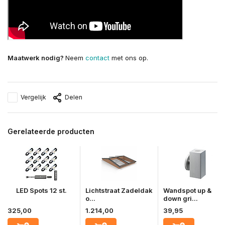
Maatwerk nodig?
Neem
contact
met ons op.
Vergelijk
Delen
Gerelateerde producten
LED Spots 12 st.
Lichtstraat Zadeldak
Wandspot up &
o...
down gri...
325,00
1.214,00
39,95