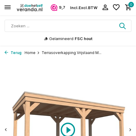
0
9,7
Incl.
Excl.
BTW
🪵 Gelamineerd
FSC hout
Terug
Home
Terrasoverkapping Vrijstaand M...