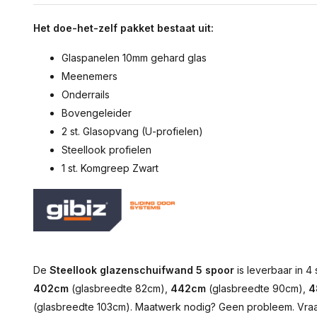
Het doe-het-zelf pakket bestaat uit:
Glaspanelen 10mm gehard glas
Meenemers
Onderrails
Bovengeleider
2 st. Glasopvang (U-profielen)
Steellook profielen
1 st. Komgreep Zwart
De
Steellook glazen
schuifwand 5 spoor
is leverbaar in 
402cm
(glasbreedte 82cm),
442cm
(glasbreedte 90cm),
4
(glasbreedte 103cm). Maatwerk nodig? Geen probleem. Vra