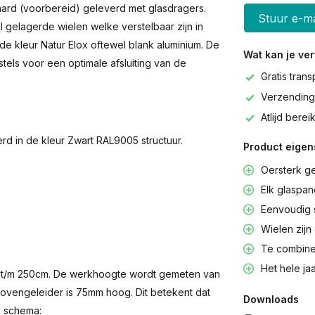
ard (voorbereid) geleverd met glasdragers.
Stuur e-ma
 gelagerde wielen welke verstelbaar zijn in
de kleur Natur Elox oftewel blank aluminium. De
Wat kan je ve
tels voor een optimale afsluiting van de
Gratis tran
Verzending
Atlijd bere
d in de kleur Zwart RAL9005 structuur.
Product eigen
Oersterk ge
Elk glaspan
Eenvoudig s
Wielen zijn
Te combine
Het hele ja
 t/m 250cm. De werkhoogte wordt gemeten van
bovengeleider is 75mm hoog. Dit betekent dat
Downloads
d schema: