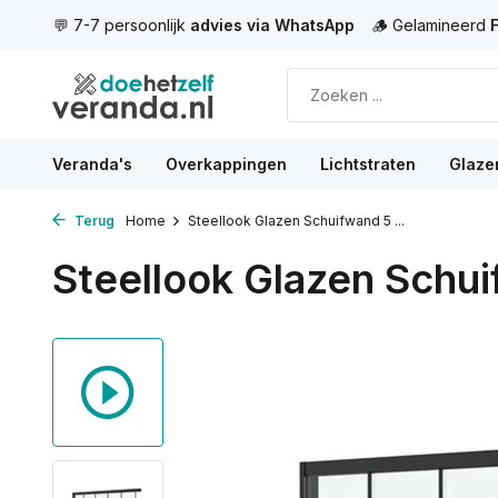
tsApp
🪵 Gelamineerd
FSC hout
⭐
9,7 beoordeling
100+ review
Veranda's
Overkappingen
Lichtstraten
Glaze
Terug
Home
Steellook Glazen Schuifwand 5 ...
Steellook Glazen Schu