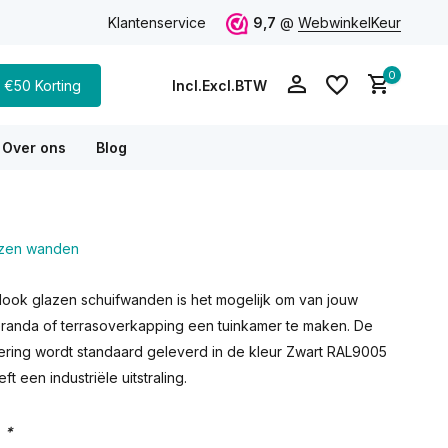
vies via WhatsApp
Klantenservice
9,7
@
WebwinkelKeur
0
€50 Korting
Incl.
Excl.
BTW
Over ons
Blog
lazen wanden
Account aanmaken
Account aanmaken
look glazen schuifwanden is het mogelijk om van jouw
randa of terrasoverkapping een tuinkamer te maken. De
oering wordt standaard geleverd in de kleur Zwart RAL9005
ft een industriële uitstraling.
:
*