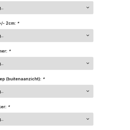
+/- 2cm:
*
mer:
*
ep (buitenaanzicht):
*
ker:
*