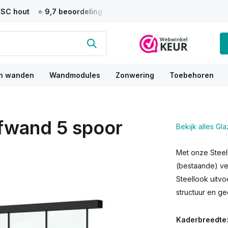
s
💰
Bespaar tot 75%
t.o.v. een aannemer
💬 7-7 persoonlijk
ad
n wanden
Wandmodules
Zonwering
Toebehoren
ifwand 5 spoor
Bekijk alles G
Met onze Steel
(bestaande) ve
Steellook uitv
structuur en gee
Kaderbreedte