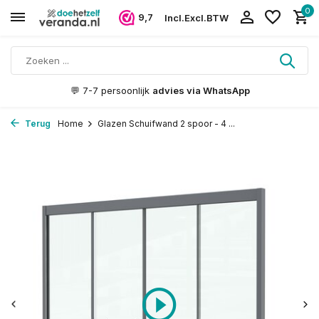
0
9,7
Incl.
Excl.
BTW
🪵 Gelamineerd
FSC hout
Terug
Home
Glazen Schuifwand 2 spoor - 4 ...