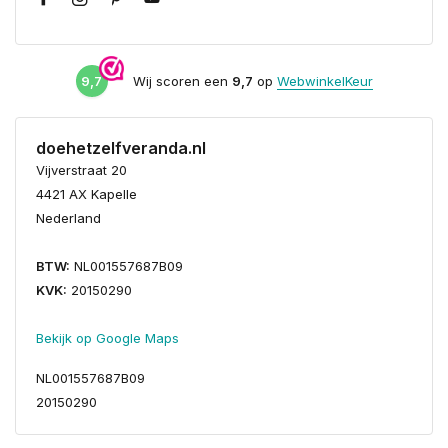
9,7
Wij scoren een
9,7
op
WebwinkelKeur
doehetzelfveranda.nl
Vijverstraat 20
4421 AX Kapelle
Nederland
BTW:
NL001557687B09
KVK:
20150290
Bekijk op Google Maps
NL001557687B09
20150290