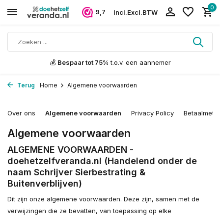
0
9,7
Incl.
Excl.
BTW
💬 7-7 persoonlijk
advies via WhatsApp
Terug
Home
Algemene voorwaarden
Over ons
Algemene voorwaarden
Privacy Policy
Betaalmeth
Algemene voorwaarden
ALGEMENE VOORWAARDEN -
doehetzelfveranda.nl (Handelend onder de
naam Schrijver Sierbestrating &
Buitenverblijven)
Dit zijn onze algemene voorwaarden. Deze zijn, samen met de
verwijzingen die ze bevatten, van toepassing op elke