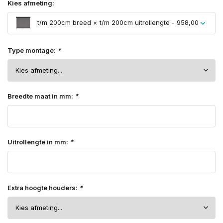
Kies afmeting:
t/m 200cm breed × t/m 200cm uitrollengte - 958,00
Type montage:
*
Breedte maat in mm:
*
Uitrollengte in mm:
*
Extra hoogte houders:
*