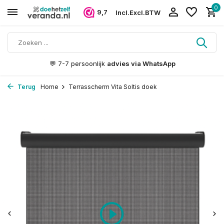
0
9,7
Incl.
Excl.
BTW
🪵 Gelamineerd
FSC hout
Terug
Home
Terrasscherm Vita Soltis doek